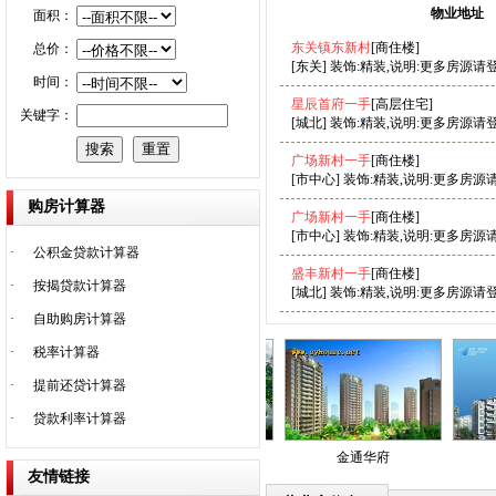
物业地址
面积：
东关镇东新村
[商住楼]
总价：
[东关] 装饰:精装,说明:更多房源请
时间：
星辰首府一手
[高层住宅]
关键字：
[城北] 装饰:精装,说明:更多房源请
广场新村一手
[商住楼]
[市中心] 装饰:精装,说明:更多房源
购房计算器
广场新村一手
[商住楼]
[市中心] 装饰:精装,说明:更多房源
·
公积金贷款计算器
盛丰新村一手
[商住楼]
·
按揭贷款计算器
[城北] 装饰:精装,说明:更多房源请
·
自助购房计算器
·
税率计算器
·
提前还贷计算器
·
贷款利率计算器
江豪园
国际时代广场
金通华府
舜
友情链接