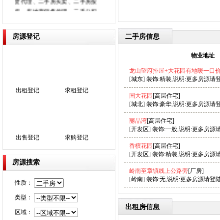
揭、房地产销售代理、二手公积
金贷款、厂房及土地买卖租赁、
商业用房及办公房租售、房屋权
房源登记
二手房信息
证代办等业务本着“信誉至上服务
大众”为己任坚持“以人为本”的服
物业地址
务理念努力充实公司经营实力以
诚信、专业、平实的姿态参与市
龙山望府排屋+大花园有地暖一口
场参与竞争在未来的日子里我们
[城东] 装饰:精装,说明:更多房源请
将不断完善自我为广大客户提供
出租登记
求租登记
国大花园
[高层住宅]
更丰富发房源和更完善的服务。
[城北] 装饰:豪华,说明:更多房源请
丽晶湾
[高层住宅]
[开发区] 装饰:一般,说明:更多房源
出售登记
求购登记
香槟花园
[高层住宅]
[开发区] 装饰:精装,说明:更多房源
房源搜索
岭南至章镇线上公路旁
[厂房]
[岭南] 装饰:无,说明:更多房源请登陆
性质：
类型：
出租房信息
区域：